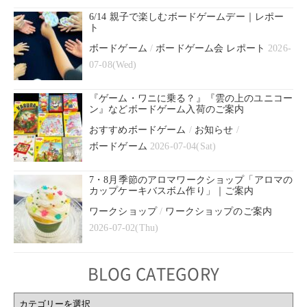
6/14 親子で楽しむボードゲームデー｜レポー
ト
ボードゲーム
/
ボードゲーム会 レポート
2026-
07-08(Wed)
『ゲーム・ワニに乗る？』『雲の上のユニコー
ン』などボードゲーム入荷のご案内
おすすめボードゲーム
/
お知らせ
/
ボードゲーム
2026-07-04(Sat)
7・8月季節のアロマワークショップ「アロマの
カップケーキバスボム作り」｜ご案内
ワークショップ
/
ワークショップのご案内
2026-07-02(Thu)
BLOG CATEGORY
BLOG