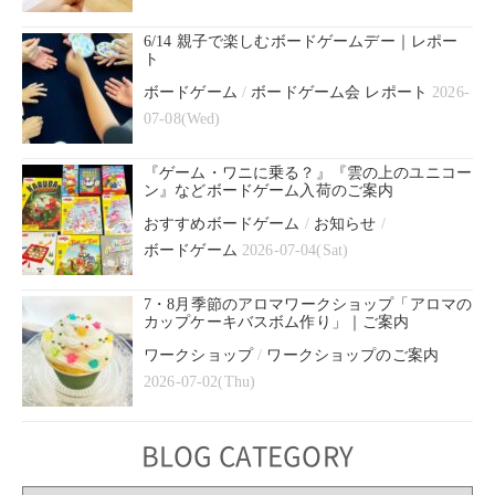
6/14 親子で楽しむボードゲームデー｜レポー
ト
ボードゲーム
/
ボードゲーム会 レポート
2026-
07-08(Wed)
『ゲーム・ワニに乗る？』『雲の上のユニコー
ン』などボードゲーム入荷のご案内
おすすめボードゲーム
/
お知らせ
/
ボードゲーム
2026-07-04(Sat)
7・8月季節のアロマワークショップ「アロマの
カップケーキバスボム作り」｜ご案内
ワークショップ
/
ワークショップのご案内
2026-07-02(Thu)
BLOG CATEGORY