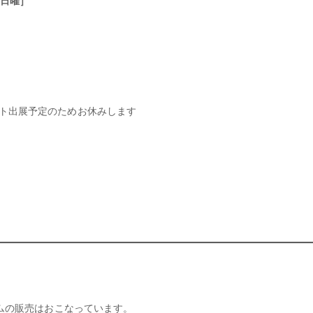
2日曜］
］
ント出展予定のためお休みします
ムの販売はおこなっています。