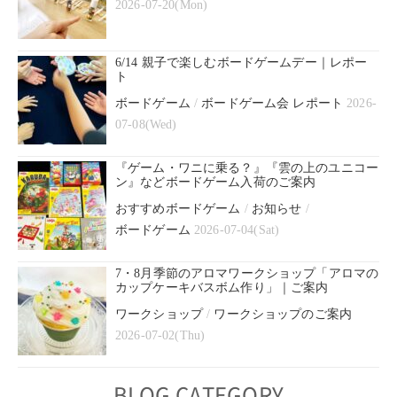
2026-07-20(Mon)
6/14 親子で楽しむボードゲームデー｜レポー
ト
ボードゲーム
/
ボードゲーム会 レポート
2026-
07-08(Wed)
『ゲーム・ワニに乗る？』『雲の上のユニコー
ン』などボードゲーム入荷のご案内
おすすめボードゲーム
/
お知らせ
/
ボードゲーム
2026-07-04(Sat)
7・8月季節のアロマワークショップ「アロマの
カップケーキバスボム作り」｜ご案内
ワークショップ
/
ワークショップのご案内
2026-07-02(Thu)
BLOG CATEGORY