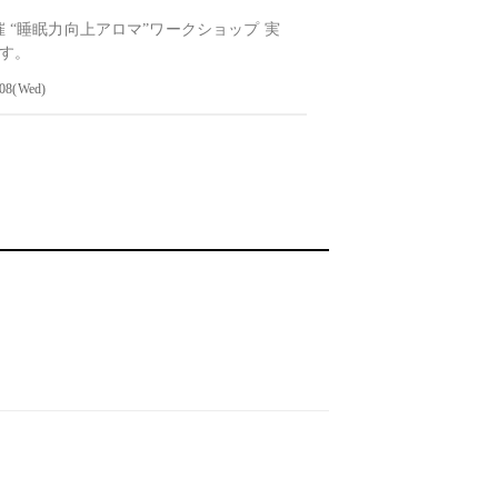
主催 “睡眠力向上アロマ”ワークショップ 実
す。
-08(Wed)