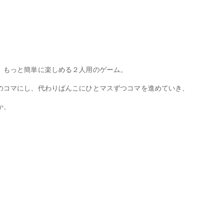
、もっと簡単に楽しめる２人用のゲーム。
のコマにし、代わりばんこにひとマスずつコマを進めていき、
か、