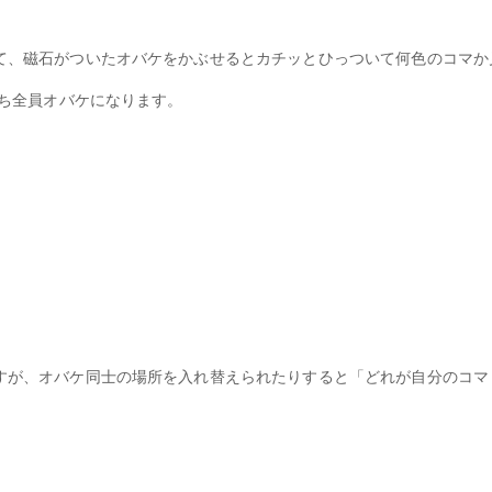
て、磁石がついたオバケをかぶせるとカチッとひっついて何色のコマか
うち全員オバケになります。
すが、オバケ同士の場所を入れ替えられたりすると「どれが自分のコマ