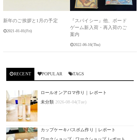
新年のご挨拶と1月の予定
『スパイシー』他、ボード
ゲーム新入荷・再入荷のご
2021-01-01(Fri)
案内
2022-06-16(Thu)
RECENT
POPULAR
TAGS
ロールオンアロマ作り｜レポート
未分類
2026-08-04(Tue)
カップケーキバスボム作り｜レポート
ワークショップ
/
ワークショップ レポート