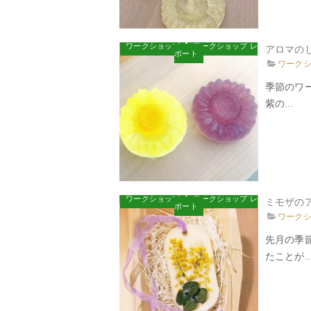
ワークショップ
ワークショップ レ
アロマの
ポート
ワーク
季節のワ
紫の...
ワークショップ
ワークショップ レ
ミモザのア
ポート
ワーク
先月の季
たことが..