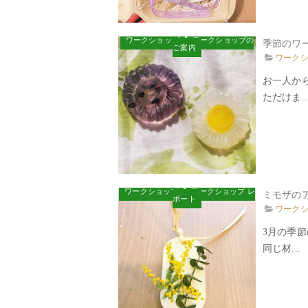
ワークショップ
ワークショップの
季節のワ
ご案内
ワーク
お一人か
ただけま..
ワークショップ
ワークショップ レ
ミモザのア
ポート
ワーク
3月の季
同じ材...