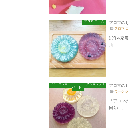
アロマ コラム
アロマの
アロマ 
試作&家
抽...
ワークショップ
ワークショップ レ
アロマの
ポート
ワーク
「アロマ
回りに、..