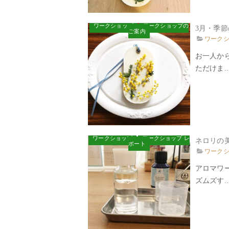
ワークショップ
ワークショップの
3月・季
ご案内
ワーク
お一人か
ただけま..
ワークショップ
ワークショップ レ
ネロリの
ポート
ワーク
アロマワ
ズムズす..