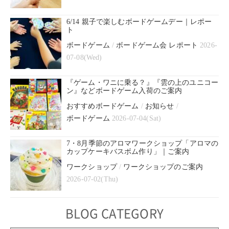
6/14 親子で楽しむボードゲームデー｜レポー
ト
ボードゲーム
/
ボードゲーム会 レポート
2026-
07-08(Wed)
『ゲーム・ワニに乗る？』『雲の上のユニコー
ン』などボードゲーム入荷のご案内
おすすめボードゲーム
/
お知らせ
/
ボードゲーム
2026-07-04(Sat)
7・8月季節のアロマワークショップ「アロマの
カップケーキバスボム作り」｜ご案内
ワークショップ
/
ワークショップのご案内
2026-07-02(Thu)
BLOG CATEGORY