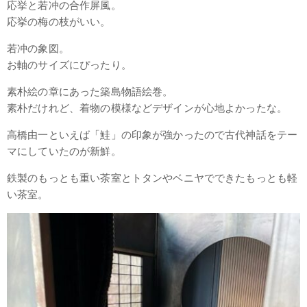
応挙と若冲の合作屏風。
応挙の梅の枝がいい。
若冲の象図。
お軸のサイズにぴったり。
素朴絵の章にあった築島物語絵巻。
素朴だけれど、着物の模様などデザインが心地よかったな。
高橋由一といえば「鮭」の印象が強かったので古代神話をテー
マにしていたのが新鮮。
鉄製のもっとも重い茶室とトタンやベニヤでできたもっとも軽
い茶室。