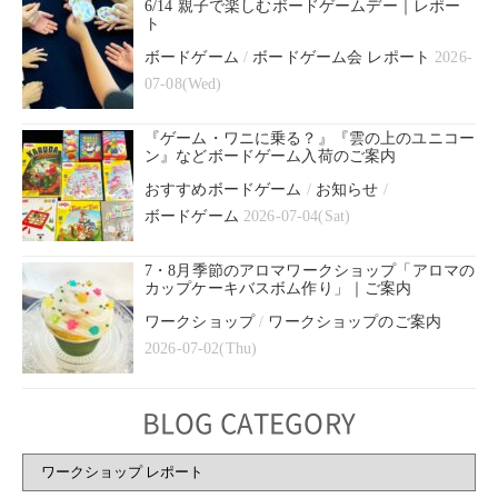
6/14 親子で楽しむボードゲームデー｜レポー
ト
ボードゲーム
/
ボードゲーム会 レポート
2026-
07-08(Wed)
『ゲーム・ワニに乗る？』『雲の上のユニコー
ン』などボードゲーム入荷のご案内
おすすめボードゲーム
/
お知らせ
/
ボードゲーム
2026-07-04(Sat)
7・8月季節のアロマワークショップ「アロマの
カップケーキバスボム作り」｜ご案内
ワークショップ
/
ワークショップのご案内
2026-07-02(Thu)
BLOG CATEGORY
BLOG
CATEGORY