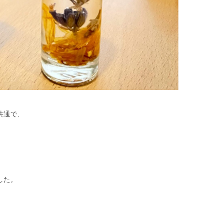
。
共通で、
した。