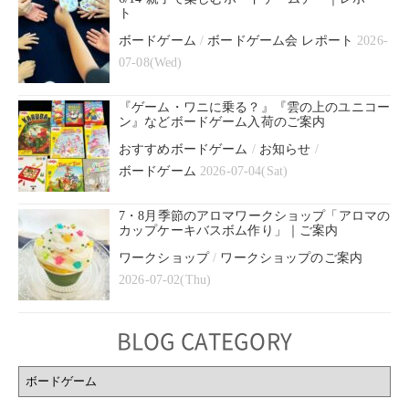
ト
ボードゲーム
/
ボードゲーム会 レポート
2026-
07-08(Wed)
『ゲーム・ワニに乗る？』『雲の上のユニコー
ン』などボードゲーム入荷のご案内
おすすめボードゲーム
/
お知らせ
/
ボードゲーム
2026-07-04(Sat)
7・8月季節のアロマワークショップ「アロマの
カップケーキバスボム作り」｜ご案内
ワークショップ
/
ワークショップのご案内
2026-07-02(Thu)
BLOG CATEGORY
BLOG
CATEGORY