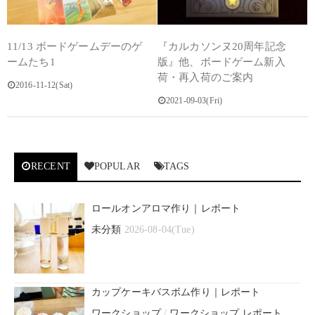
11/13 ボードゲームデーのゲ
『カルカソンヌ20周年記念
ームたち1
版』他、ボードゲーム新入
荷・再入荷のご案内
2016-11-12(Sat)
2021-09-03(Fri)
RECENT
POPULAR
TAGS
ロールオンアロマ作り｜レポート
未分類
2026-08-04(Tue)
カップケーキバスボム作り｜レポート
ワークショップ
/
ワークショップ レポート