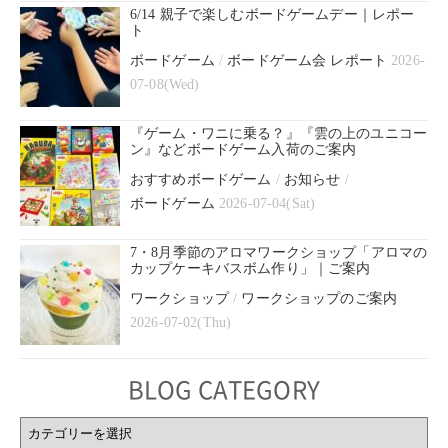
6/14 親子で楽しむボードゲームデー｜レポー
ト
ボードゲーム
/
ボードゲーム会 レポート
2026-
07-08(Wed)
『ゲーム・ワニに乗る？』『雲の上のユニコー
ン』などボードゲーム入荷のご案内
おすすめボードゲーム
/
お知らせ
/
ボードゲーム
2026-07-04(Sat)
7・8月季節のアロマワークショップ「アロマの
カップケーキバスボム作り」｜ご案内
ワークショップ
/
ワークショップのご案内
2026-07-02(Thu)
BLOG CATEGORY
BLOG