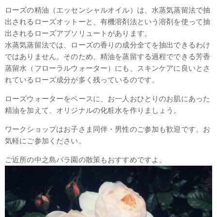
ローズの精油（エッセンシャルオイル）は、水蒸気蒸留法で抽
出されるローズオットーと、有機溶剤法という溶剤を使って抽
出されるローズアブソリュートがあります。
水蒸気蒸留法では、ローズの香りの成分全てを抽出できるわけ
ではありません。そのため、精油を蒸留する過程でできる芳香
蒸留水（フローラルウォーター）にも、スキンケアに良いとさ
れているローズ成分が多く残っているのです。
ローズウォーターをベースに、お一人おひとりのお肌にあった
精油を加えて、オリジナルの化粧水を作りましょう。
ワークショップはお子さま同伴・男性のご参加も歓迎です。お
気軽にご参加ください。
ご近所の中之島バラ園の散策もおすすめですよ。