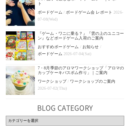
ト
ボードゲーム
/
ボードゲーム会 レポート
2026-
07-08(Wed)
『ゲーム・ワニに乗る？』『雲の上のユニコー
ン』などボードゲーム入荷のご案内
おすすめボードゲーム
/
お知らせ
/
ボードゲーム
2026-07-04(Sat)
7・8月季節のアロマワークショップ「アロマの
カップケーキバスボム作り」｜ご案内
ワークショップ
/
ワークショップのご案内
2026-07-02(Thu)
BLOG CATEGORY
BLOG
CATEGORY