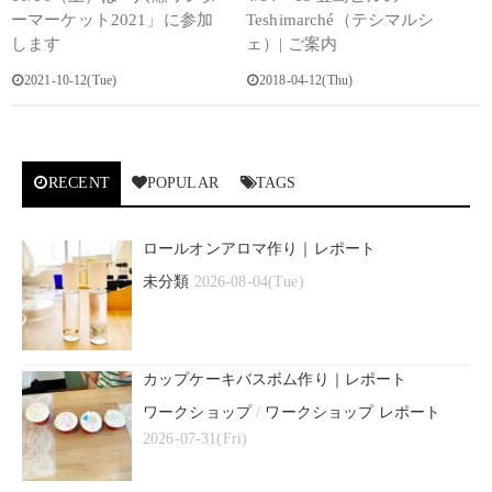
ーマーケット2021」に参加
Teshimarché（テシマルシ
します
ェ）| ご案内
2021-10-12(Tue)
2018-04-12(Thu)
RECENT
POPULAR
TAGS
ロールオンアロマ作り｜レポート
未分類
2026-08-04(Tue)
カップケーキバスボム作り｜レポート
ワークショップ
/
ワークショップ レポート
2026-07-31(Fri)