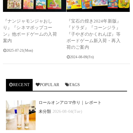
『ナンジャモンジャおし
『宝石の煌き2024年新版』
り』『シネマポップコー
『ドラダ』『コーンジラ』
ン』他ボードゲームの入荷
『子やぎのかくれんぼ』等
案内
ボードゲーム新入荷・再入
荷のご案内
2025-07-21(Mon)
2024-08-09(Fri)
RECENT
POPULAR
TAGS
ロールオンアロマ作り｜レポート
未分類
2026-08-04(Tue)