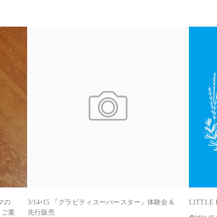
マの
3/14•15 『グラビティスーパースター』体験会＆
LITTL
 ご案
先行販売