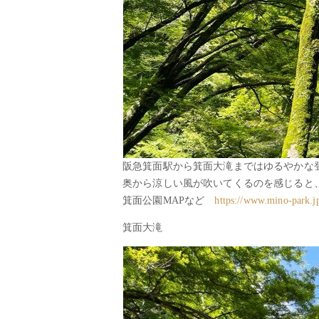
阪急箕面駅から箕面大滝まではゆるやかな
奥から涼しい風が吹いてくるのを感じると
箕面公園MAPなど
https://www.mino-park.j
箕面大滝