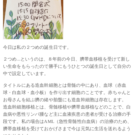
今日は私の２つめの誕生日です。
２つめ...というのは、８年前の今日、臍帯血移植を受けて新し
い生命をもらったので勝手にもうひとつの誕生日として自分の
中で設定しています。
タイトルにある造血幹細胞とは骨髄の中にあり、血球（赤血
球・白血球・血小板）を作り出す細胞のことです。赤ちゃんと
お母さんを結ぶ臍の緒や胎盤にも造血幹細胞は存在します。
造血幹細胞移植とは、骨髄移植や臍帯血移植などのことで、白
血病や悪性リンパ腫など主に血液疾患の患者が受ける治療の手
段です。私の場合はAML（急性骨髄性白血病）の治療のため、
臍帯血移植を受けておかげさまで今は元気に生活を送れるよう