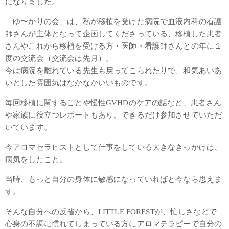
になりました。
「ゆ〜かりの会」は、私が移植を受けた病院で血液内科の看護
師さんが主体となって企画してくださっている、移植した患者
さんやこれから移植を受ける方・医師・看護師さんとの年に１
度の交流会（交流会は先月）。
今は病院を離れている先生も戻ってこられたりで、和気あいあ
いとした雰囲気はなかなかいいものです。
毎回移植に関することや慢性GVHDのケアの話など、患者さん
や家族に役立つレポートもあり、できるだけ参加させていただ
いています。
今アロマセラピストとして仕事をしている大きなきっかけは、
病気をしたこと。
当時、もっと自分の身体に敏感になっていればと今なら思えま
す。
そんな自分への反省から、LITTLE FORESTが、忙しさなどで
心身の不調に慣れてしまっている方にアロマテラピーで自分の