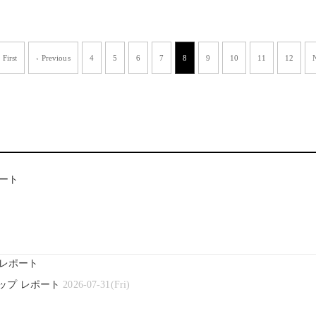
 First
‹ Previous
4
5
6
7
8
9
10
11
12
ート
レポート
ップ レポート
2026-07-31(Fri)