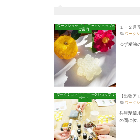
ワークショップ
ワークショップの
１・２月
ご案内
ワーク
ゆず精油の
ワークショップ
ワークショップ レ
【出張ア
ポート
ワーク
兵庫県信
の間に位..