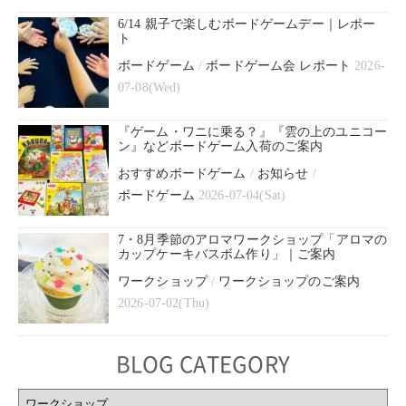
6/14 親子で楽しむボードゲームデー｜レポー
ト
ボードゲーム
/
ボードゲーム会 レポート
2026-
07-08(Wed)
『ゲーム・ワニに乗る？』『雲の上のユニコー
ン』などボードゲーム入荷のご案内
おすすめボードゲーム
/
お知らせ
/
ボードゲーム
2026-07-04(Sat)
7・8月季節のアロマワークショップ「アロマの
カップケーキバスボム作り」｜ご案内
ワークショップ
/
ワークショップのご案内
2026-07-02(Thu)
BLOG CATEGORY
BLOG