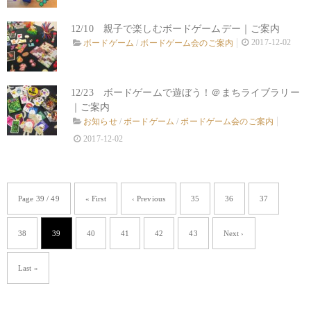
12/10 親子で楽しむボードゲームデー｜ご案内
2017-12-02
ボードゲーム
/
ボードゲーム会のご案内
12/23 ボードゲームで遊ぼう！＠まちライブラリー
｜ご案内
お知らせ
/
ボードゲーム
/
ボードゲーム会のご案内
2017-12-02
Page 39 / 49
« First
‹ Previous
35
36
37
38
39
40
41
42
43
Next ›
Last »