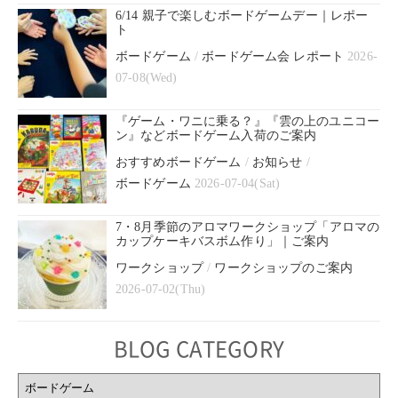
6/14 親子で楽しむボードゲームデー｜レポー
ト
ボードゲーム
/
ボードゲーム会 レポート
2026-
07-08(Wed)
『ゲーム・ワニに乗る？』『雲の上のユニコー
ン』などボードゲーム入荷のご案内
おすすめボードゲーム
/
お知らせ
/
ボードゲーム
2026-07-04(Sat)
7・8月季節のアロマワークショップ「アロマの
カップケーキバスボム作り」｜ご案内
ワークショップ
/
ワークショップのご案内
2026-07-02(Thu)
BLOG CATEGORY
BLOG