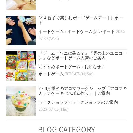
6/14 親子で楽しむボードゲームデー｜レポー
ト
ボードゲーム
/
ボードゲーム会 レポート
2026-
07-08(Wed)
『ゲーム・ワニに乗る？』『雲の上のユニコー
ン』などボードゲーム入荷のご案内
おすすめボードゲーム
/
お知らせ
/
ボードゲーム
2026-07-04(Sat)
7・8月季節のアロマワークショップ「アロマの
カップケーキバスボム作り」｜ご案内
ワークショップ
/
ワークショップのご案内
2026-07-02(Thu)
BLOG CATEGORY