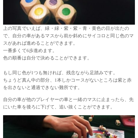
上の写真でいえば、緑・緑・紫・紫・青・黄色の目が出たの
で、自分の車があるマスから前か斜めにサイコロと同じ色のマ
スがあれば進めることができます。
一番多くて6歩進めます。
色の順番は自分で決めることができます。
もし同じ色が1つも無ければ、残念ながら足踏みです。
ちょうど真ん中の部分、1本しかコースがないところは紫と赤
を出さないと通過できない難所です。
自分の車が他のプレイヤーの車と一緒のマスに止まったら、先
にいた車を後ろに下げて、追い抜くことができます。