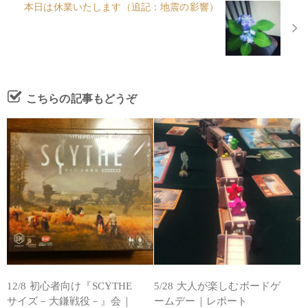
本日は休業いたします（追記：地震の影響）
こちらの記事もどうぞ
12/8 初心者向け『SCYTHE
5/28 大人が楽しむボードゲ
サイズ－大鎌戦役－』会｜
ームデー｜レポート