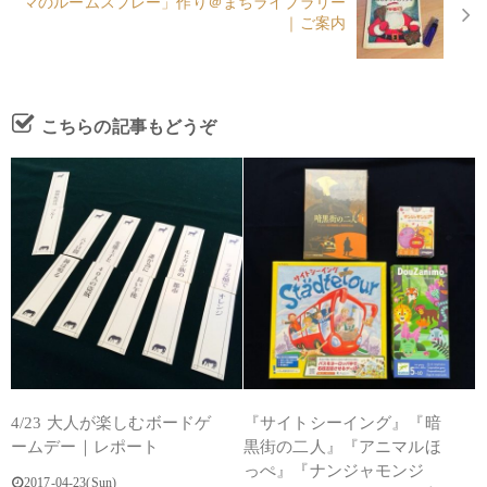
マのルームスプレー」作り＠まちライブラリー
｜ご案内
こちらの記事もどうぞ
4/23 大人が楽しむボードゲ
『サイトシーイング』『暗
ームデー｜レポート
黒街の二人』『アニマルほ
っぺ』『ナンジャモンジ
2017-04-23(Sun)