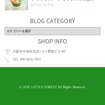
2026-07-02(Thu)
BLOG CATEGORY
BLOG
CATEGORY
SHOP INFO
大阪市中央区北浜1-2-3 豊島ビル305
TEL.080-9605-7972
© 2026. LITTLE FOREST All Rights Reserved.