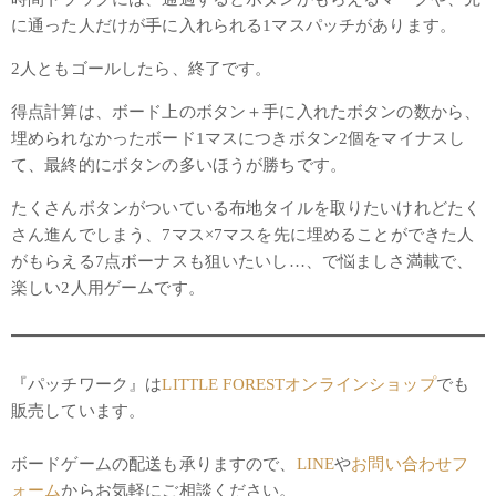
に通った人だけが手に入れられる1マスパッチがあります。
2人ともゴールしたら、終了です。
得点計算は、ボード上のボタン＋手に入れたボタンの数から、
埋められなかったボード1マスにつきボタン2個をマイナスし
て、最終的にボタンの多いほうが勝ちです。
たくさんボタンがついている布地タイルを取りたいけれどたく
さん進んでしまう、7マス×7マスを先に埋めることができた人
がもらえる7点ボーナスも狙いたいし…、で悩ましさ満載で、
楽しい2人用ゲームです。
『パッチワーク』は
LITTLE FORESTオンラインショップ
でも
販売しています。
ボードゲームの配送も承りますので、
LINE
や
お問い合わせフ
ォーム
からお気軽にご相談ください。