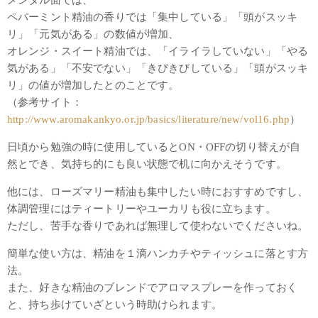
メンタル面では、
ペパーミント精油の香りでは「集中している」「頭がスッキ
リ」「元気がある」の数値が増加、
オレンジ・スイート精油では、「イライラしていない」「やる
気がある」「不安でない」「きびきびしている」「頭がスッキ
リ」の値が増加したとのことです。
（参考サイト：
http://www.aromakankyo.or.jp/basics/literature/new/vol16.php
）
日頃から勉強の時に使用しているとON・OFFの切り替えが自
然とでき、気持ち的にも良い状態で机に向かえそうです。
他には、ローズマリー精油も集中したい時におすすめですし、
体調管理にはティートリーやユーカリも役に立ちます。
ただし、苦手な香りであれば無理して使わないでくださいね。
簡単な使い方は、精油を１滴ハンカチやティッシュに落とす方
法。
また、好きな精油のブレンドでアロマスプレーを作っておく
と、持ち歩けていざという時助けられます。