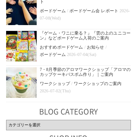
ト
ボードゲーム
/
ボードゲーム会 レポート
2026-
07-08(Wed)
『ゲーム・ワニに乗る？』『雲の上のユニコー
ン』などボードゲーム入荷のご案内
おすすめボードゲーム
/
お知らせ
/
ボードゲーム
2026-07-04(Sat)
7・8月季節のアロマワークショップ「アロマの
カップケーキバスボム作り」｜ご案内
ワークショップ
/
ワークショップのご案内
2026-07-02(Thu)
BLOG CATEGORY
BLOG
CATEGORY