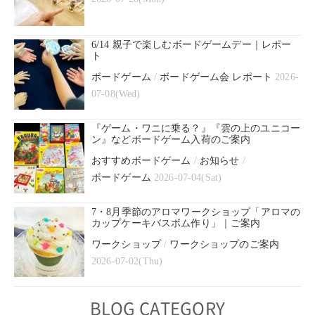
6/14 親子で楽しむボードゲームデー｜レポー
ト
ボードゲーム
/
ボードゲーム会 レポート
2026-
07-08(Wed)
『ゲーム・ワニに乗る？』『雲の上のユニコー
ン』などボードゲーム入荷のご案内
おすすめボードゲーム
/
お知らせ
/
ボードゲーム
2026-07-04(Sat)
7・8月季節のアロマワークショップ「アロマの
カップケーキバスボム作り」｜ご案内
ワークショップ
/
ワークショップのご案内
2026-07-02(Thu)
BLOG CATEGORY