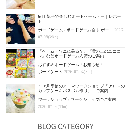
6/14 親子で楽しむボードゲームデー｜レポー
ト
ボードゲーム
/
ボードゲーム会 レポート
2026-
07-08(Wed)
『ゲーム・ワニに乗る？』『雲の上のユニコー
ン』などボードゲーム入荷のご案内
おすすめボードゲーム
/
お知らせ
/
ボードゲーム
2026-07-04(Sat)
7・8月季節のアロマワークショップ「アロマの
カップケーキバスボム作り」｜ご案内
ワークショップ
/
ワークショップのご案内
2026-07-02(Thu)
BLOG CATEGORY