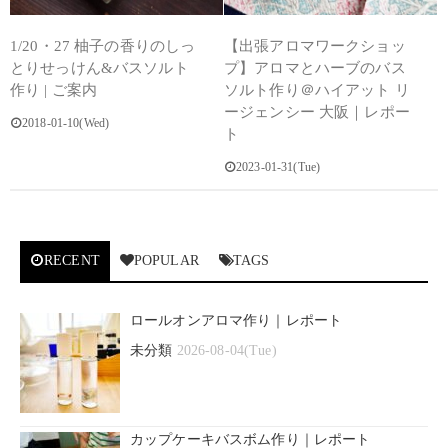
1/20・27 柚子の香りのしっ
【出張アロマワークショッ
とりせっけん&バスソルト
プ】アロマとハーブのバス
作り | ご案内
ソルト作り＠ハイアット リ
ージェンシー 大阪｜レポー
2018-01-10(Wed)
ト
2023-01-31(Tue)
RECENT
POPULAR
TAGS
ロールオンアロマ作り｜レポート
未分類
2026-08-04(Tue)
カップケーキバスボム作り｜レポート