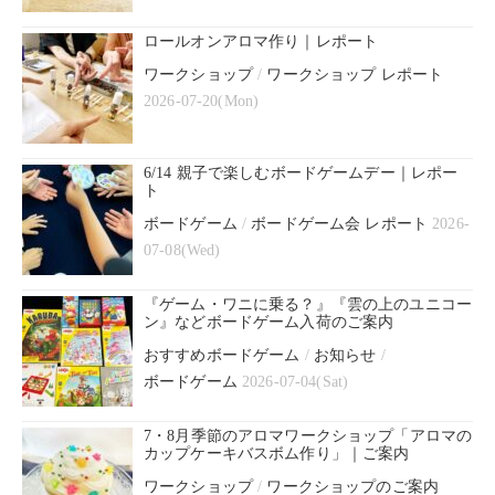
ロールオンアロマ作り｜レポート
ワークショップ
/
ワークショップ レポート
2026-07-20(Mon)
6/14 親子で楽しむボードゲームデー｜レポー
ト
ボードゲーム
/
ボードゲーム会 レポート
2026-
07-08(Wed)
『ゲーム・ワニに乗る？』『雲の上のユニコー
ン』などボードゲーム入荷のご案内
おすすめボードゲーム
/
お知らせ
/
ボードゲーム
2026-07-04(Sat)
7・8月季節のアロマワークショップ「アロマの
カップケーキバスボム作り」｜ご案内
ワークショップ
/
ワークショップのご案内