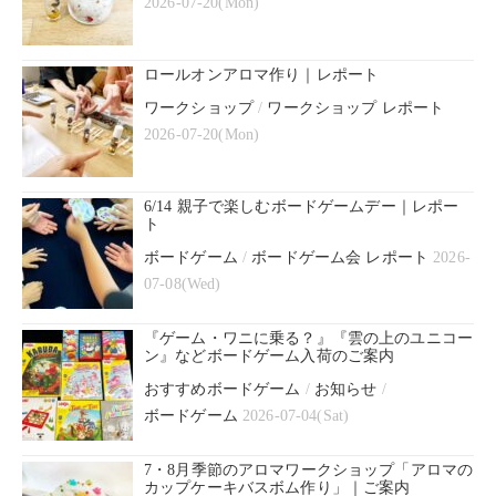
2026-07-20(Mon)
ロールオンアロマ作り｜レポート
ワークショップ
/
ワークショップ レポート
2026-07-20(Mon)
6/14 親子で楽しむボードゲームデー｜レポー
ト
ボードゲーム
/
ボードゲーム会 レポート
2026-
07-08(Wed)
『ゲーム・ワニに乗る？』『雲の上のユニコー
ン』などボードゲーム入荷のご案内
おすすめボードゲーム
/
お知らせ
/
ボードゲーム
2026-07-04(Sat)
7・8月季節のアロマワークショップ「アロマの
カップケーキバスボム作り」｜ご案内