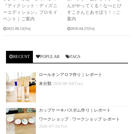
『ディクシット：ディズニ
んがやってくる！なべとび
ーエディション』プロモイ
すこさんとあそぼう！ | ご
ベント｜ご案内
案内
2023-09-15(Fri)
2018-04-27(Fri)
RECENT
POPULAR
TAGS
ロールオンアロマ作り｜レポート
未分類
2026-08-04(Tue)
カップケーキバスボム作り｜レポート
ワークショップ
/
ワークショップ レポート
2026-07-31(Fri)