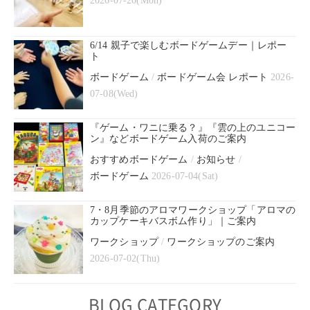
2026-07-20(Mon)
6/14 親子で楽しむボードゲームデー｜レポー
ト
ボードゲーム
/
ボードゲーム会 レポート
2026-
07-08(Wed)
『ゲーム・ワニに乗る？』『雲の上のユニコー
ン』などボードゲーム入荷のご案内
おすすめボードゲーム
/
お知らせ
/
ボードゲーム
2026-07-04(Sat)
7・8月季節のアロマワークショップ「アロマの
カップケーキバスボム作り」｜ご案内
ワークショップ
/
ワークショップのご案内
2026-07-02(Thu)
BLOG CATEGORY