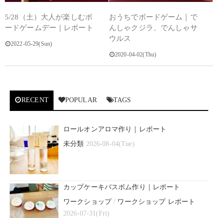
5/28（土）大人が楽しむボ
おうちでボードゲーム｜で
ードゲームデー｜レポート
んしゃクジラ、でんしゃサ
ウルス
2022-05-29(Sun)
2020-04-02(Thu)
RECENT
POPULAR
TAGS
ロールオンアロマ作り｜レポート
未分類
2026-08-04(Tue)
カップケーキバスボム作り｜レポート
ワークショップ
/
ワークショップ レポート
2026-07-31(Fri)