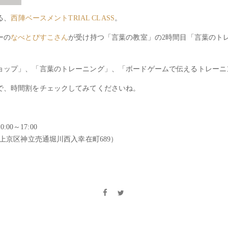
る、
西陣ベースメントTRIAL CLASS
。
ーの
なべとびすこさん
が受け持つ「言葉の教室」の2時間目「言葉のト
ョップ」、「言葉のトレーニング」、「ボードゲームで伝えるトレーニ
で、時間割をチェックしてみてくださいね。
00～17:00
上京区神立売通堀川西入幸在町689）