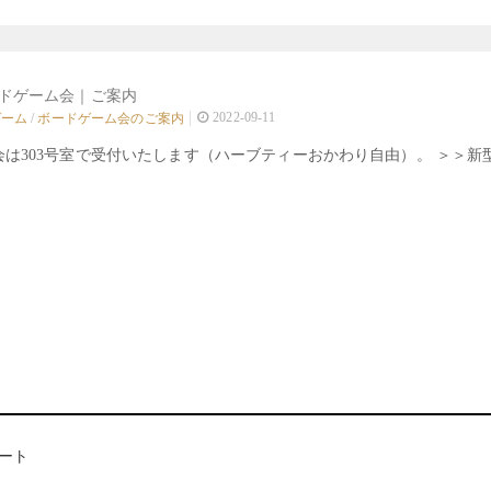
ードゲーム会｜ご案内
2022-09-11
ゲーム
/
ボードゲーム会のご案内
会は303号室で受付いたします（ハーブティーおかわり自由）。 ＞＞新
ート