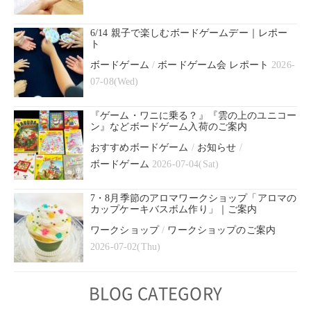
6/14 親子で楽しむボードゲームデー｜レポー
ト
ボードゲーム
/
ボードゲーム会 レポート
2026-
07-08(Wed)
『ゲーム・ワニに乗る？』『雲の上のユニコー
ン』などボードゲーム入荷のご案内
おすすめボードゲーム
/
お知らせ
/
ボードゲーム
2026-07-04(Sat)
7・8月季節のアロマワークショップ「アロマの
カップケーキバスボム作り」｜ご案内
ワークショップ
/
ワークショップのご案内
2026-07-02(Thu)
BLOG CATEGORY