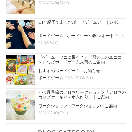
2026-07-20(Mon)
6/14 親子で楽しむボードゲームデー｜レポー
ト
ボードゲーム
/
ボードゲーム会 レポート
2026-
07-08(Wed)
『ゲーム・ワニに乗る？』『雲の上のユニコー
ン』などボードゲーム入荷のご案内
おすすめボードゲーム
/
お知らせ
/
ボードゲーム
2026-07-04(Sat)
7・8月季節のアロマワークショップ「アロマの
カップケーキバスボム作り」｜ご案内
ワークショップ
/
ワークショップのご案内
2026-07-02(Thu)