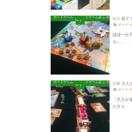
ボードゲーム
ボードゲーム会 レポ
6/1
ート
ボード
ほぼ一か
ル』。 ...
ボードゲーム
ボードゲーム会 レポ
5/28 
ート
ボード
『大人が
ださり...