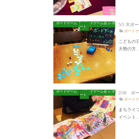
ボードゲーム
ボードゲーム会 レポ
5/5
ート
ボード
こどもの
大勢の方..
ボードゲーム
ボードゲーム会 レポ
ート
ボード
まちライ
イベント..