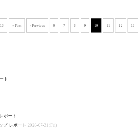
 13
« First
‹ Previous
6
7
8
9
10
11
12
13
ート
レポート
ップ レポート
2026-07-31(Fri)