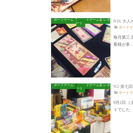
ボードゲーム
ボードゲーム会 レポ
ート
ボード
毎月第三
客様が多..
ボードゲーム
ボードゲーム会 レポ
9/2 第
ート
ボード
9月2日
トでした..