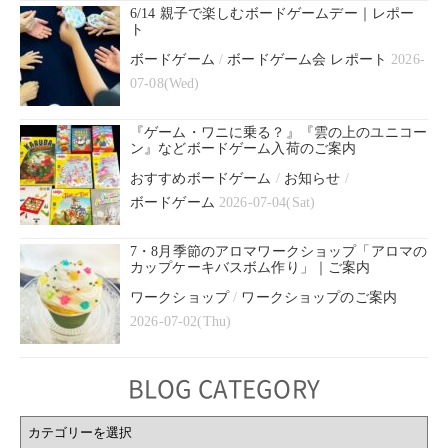
6/14 親子で楽しむボードゲームデー｜レポー
ト
ボードゲーム
/
ボードゲーム会 レポート
2026-
07-08(Wed)
『ゲーム・ワニに乗る？』『雲の上のユニコー
ン』などボードゲーム入荷のご案内
おすすめボードゲーム
/
お知らせ
/
ボードゲーム
2026-07-04(Sat)
7・8月季節のアロマワークショップ「アロマの
カップケーキバスボム作り」｜ご案内
ワークショップ
/
ワークショップのご案内
2026-07-02(Thu)
BLOG CATEGORY
BLOG