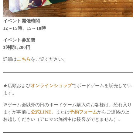
イベント開催時間
12～15時、15～18時
イベント参加費
3時間1,200円
詳細は
こちら
をご覧ください。
★店頭および
オンラインショップ
でボードゲームを販売してい
ます。
※ゲーム会以外の日のボードゲーム購入のお客様は、恐れ入り
ますが事前に
公式LINE
、または
予約フォーム
からご連絡の上
お越しください（アロマの施術中は接客ができません）。