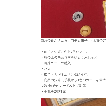
自分の番がきたら、前半と後半、2段階の
＜前半＞いずれか1つ選びます。
・船の上の商品コマをひとつ入れ替え
・特殊カードの購入
・パス
＜後半＞ いずれか1つ選びます。
・商品の決算（手札から1色のカードを最
マ数×同色のカード枚数で計算）
・手札を2枚補充