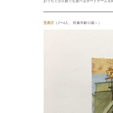
おうちで少人数でも遊べるボードゲームを
交易王
（2〜4人、 対象年齢12歳～）